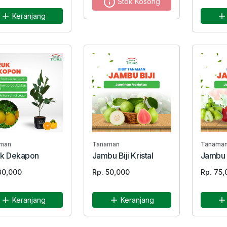
Stok Kosong
Keranjang
man
Tanaman
Tanama
uk Dekapon
Jambu Biji Kristal
Jambu 
30,000
Rp. 50,000
Rp. 75,
Keranjang
Keranjang