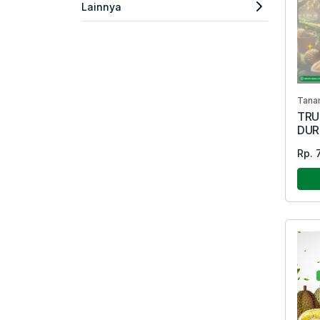
Lainnya
Tana
TRU
DUR
Rp. 