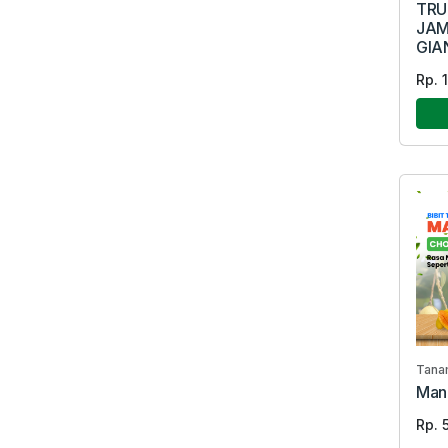
TRU
JAM
GIA
Rp. 
Tana
Man
Rp. 