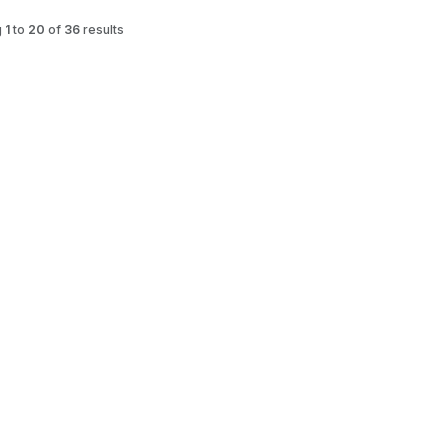
g
1
to
20
of
36
results