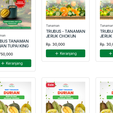
Tanaman
Tanama
TRUBUS - TANAMAN
TRUBU
JERUK CHOKUN
JERUK
man
BUS TANAMAN
Rp. 30,000
Rp. 30,
IAN TUPAI KING
Keranjang
750,000
Keranjang
Sale