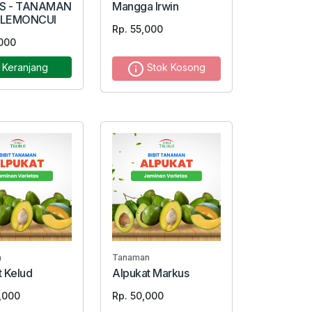
S - TANAMAN
Mangga Irwin
 LEMONCUI
Rp. 55,000
000
Keranjang
Stok Kosong
n
Tanaman
t Kelud
Alpukat Markus
,000
Rp. 50,000