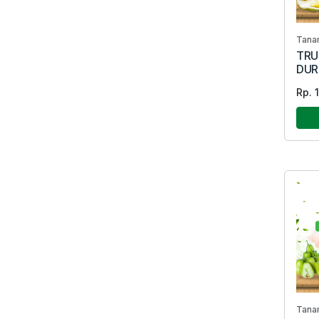
Tana
TRU
DUR
Rp. 
Tana