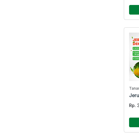
Tana
Jer
Rp. 