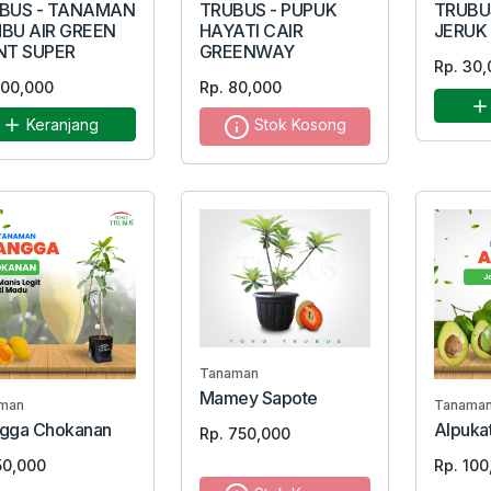
BUS - TANAMAN
TRUBUS - PUPUK
TRUBU
BU AIR GREEN
HAYATI CAIR
JERUK
NT SUPER
GREENWAY
Rp. 30,
100,000
Rp. 80,000
Keranjang
Stok Kosong
Tanaman
Mamey Sapote
man
Tanama
gga Chokanan
Alpuka
Rp. 750,000
50,000
Rp. 100